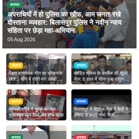
अपराध
अपराधियों में हो पुलिस का खौफ, आम जनता रखे
दोस्ताना व्यवहार: बिलासपुर पुलिस ने नवीन न्याय
संहिता पर छेड़ा महा-अभियान
05 Aug 2026
Previous
Next
अपराध
अपराध
पेंड्रा हत्याकांड: मौत का खौफनाक
ब्रांडेड शोरूम के बायबैक की खुली
खेल... सीने में गोली मार लाखों के
पोल: 8 साल में सोना हुआ दोगुना,
जेवर ले उड़े 3 लुटेरे; वारदात के
लेकिन 'पीसी ज्वैलर्स' पुरानी अंगूठी
बाद आईजी को लेकर पहुंचे कमल
के दे रहा खरीद से भी कम दाम
सोनी, कहा- भगवान भरोसे है सुरक्षा
अपराध
अपराध
नरभक्षी दरिंदे ने युवक का सिर
बिलासपुर में सेंट्रल जेल में कैदी ने
कुचलकर खून पिया और मांस खाया
हंसिया से काटा गला, जेल
प्रशासन में हड़कंप
अपराध
अपराध