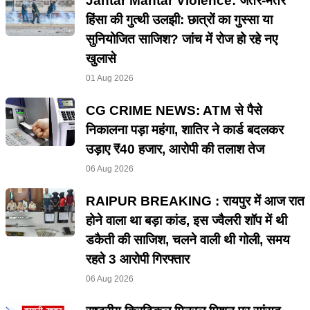
Jantar Mantar Violence: जंतर-मंतर
हिंसा की गुत्थी उलझी: छात्रों का गुस्सा या
सुनियोजित साजिश? जांच में रोज हो रहे नए
खुलासे
01 Aug 2026
CG CRIME NEWS: ATM से पैसे
निकालना पड़ा महंगा, शातिर ने कार्ड बदलकर
उड़ाए ₹40 हजार, आरोपी की तलाश तेज
06 Aug 2026
RAIPUR BREAKING : रायपुर में आज रात
होने वाला था बड़ा कांड, इस ज्वैलरी शॉप में थी
डकैती की साजिश, चलने वाली थी गोली, समय
रहते 3 आरोपी गिरफ्तार
06 Aug 2026