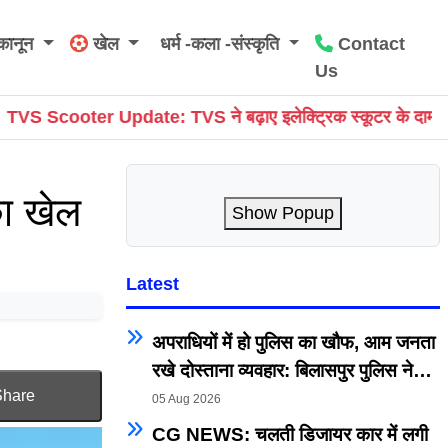
कानून
खेल
धर्म -कला -संस्कृति
Contact
Us
VS ने बढ़ाए इलेक्ट्रिक स्कूटर के दाम, iQube और Orbiter के कई 
का खेल
Show Popup
Latest
अपराधियों में हो पुलिस का खौफ, आम जनता
रखे दोस्ताना व्यवहार: बिलासपुर पुलिस ने
Share
नवीन न्याय संहिता पर छेड़ा महा-अभियान
05 Aug 2026
CG NEWS: चलती डिजायर कार में लगी