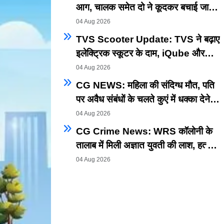
आग, चालक समेत दो ने कूदकर बचाई जान;
वाहन जलकर राख
04 Aug 2026
TVS Scooter Update: TVS ने बढ़ाए
इलेक्ट्रिक स्कूटर के दाम, iQube और
Orbiter के कई वेरिएंट हुए महंगे
04 Aug 2026
CG NEWS: महिला की संदिग्ध मौत, पति
पर अवैध संबंधों के चलते कुएं में धक्का देने
का आरोप, जांच की मांग
04 Aug 2026
CG Crime News: WRS कॉलोनी के
तालाब में मिली अज्ञात युवती की लाश, हत्या-
हादसा या आत्महत्या? जांच में जुटी पुलिस
04 Aug 2026