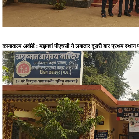
कायाकल्प अवॉर्ड : मझगवां पीएचसी ने लगातार दूसरी बार प्रथम स्थान प्