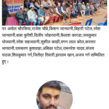
पर अमोल चौरसिया,राजेश चौबे,किशन जानवानी,बिहारी पटेल,रमेश
जानवानी,बाबा कुरैशी,दिलीप जोहरवानी,कैलाश कारडा,जयकुमार
भोजवानी,रमेश सहजवानी,सुशील काछी,मगन लाल कोल,करतार
भागवानी,रामचरण कुशवाहा,अंबिका पटेल,रामनरेश यादव,संजय
पाठक,शिवकुमार गर्ग,जितेंद्र तिवारी,इस्लाम खान,अजय गर्ग सम्मिलित
हुए।