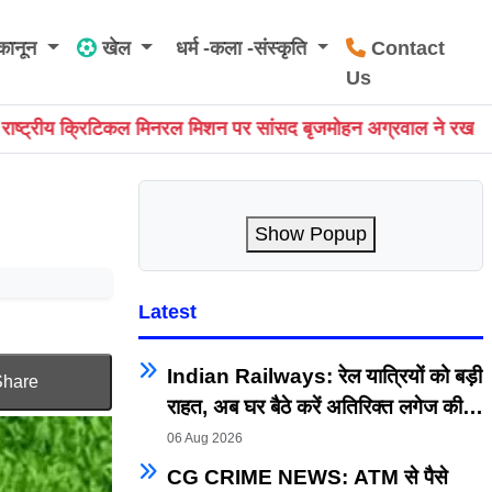
कानून
खेल
धर्म -कला -संस्कृति
Contact
Us
ंसद बृजमोहन अग्रवाल ने रखा छत्तीसगढ़ को भारत की ऊर्जा सुरक्षा एवं
Show Popup
Latest
Indian Railways: रेल यात्रियों को बड़ी
Share
राहत, अब घर बैठे करें अतिरिक्त लगेज की
ऑनलाइन बुकिंग, हवाई यात्रा जैसी सुविधा
06 Aug 2026
रेलवे में भी शुरू
CG CRIME NEWS: ATM से पैसे