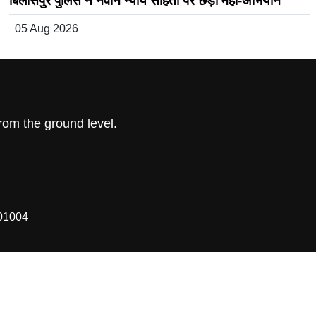
बिलासपुर पुलिस ने नवीन न्याय संहिता पर छेड़ा महा-अभियान
05 Aug 2026
om the ground level.
01004