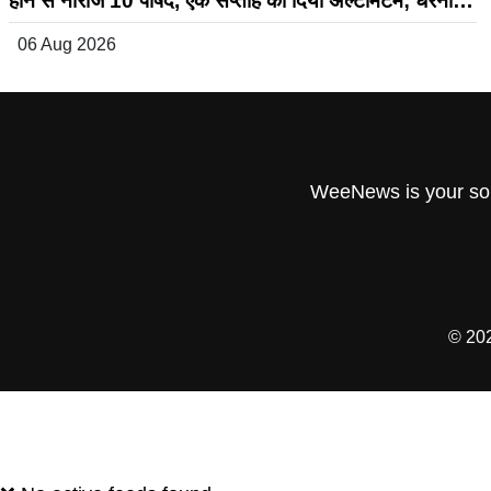
होने से नाराज 10 पार्षद, एक सप्ताह का दिया अल्टीमेटम; धरना-
प्रदर्शन की चेतावनी।
06 Aug 2026
WeeNews is your sou
© 20