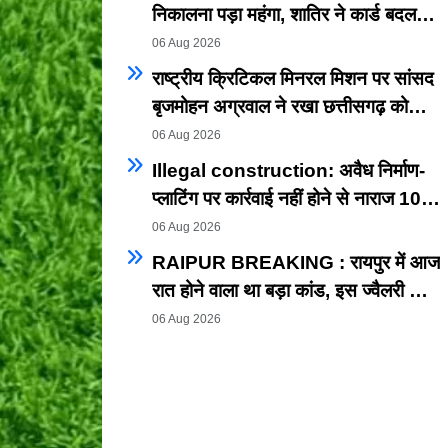
निकालना पड़ा महंगा, शातिर ने कार्ड बदलकर
उड़ाए ₹40 हजार, आरोपी की तलाश तेज
06 Aug 2026
राष्ट्रीय क्रिटिकल मिनरल मिशन पर सांसद
बृजमोहन अग्रवाल ने रखा छत्तीसगढ़ को
भारत की ऊर्जा सुरक्षा एवं भविष्य की
06 Aug 2026
क्रिटिकल मिनरल अर्थव्यवस्था का अग्रणी
Illegal construction: अवैध निर्माण-
राज्य बनाने का विजन
प्लाटिंग पर कार्रवाई नहीं होने से नाराज 10
पार्षद, एक सप्ताह का दिया अल्टीमेटम;
06 Aug 2026
धरना-प्रदर्शन की चेतावनी।
RAIPUR BREAKING : रायपुर में आज
रात होने वाला था बड़ा कांड, इस ज्वैलरी शॉप
में थी डकैती की साजिश, चलने वाली थी
06 Aug 2026
गोली, समय रहते 3 आरोपी गिरफ्तार