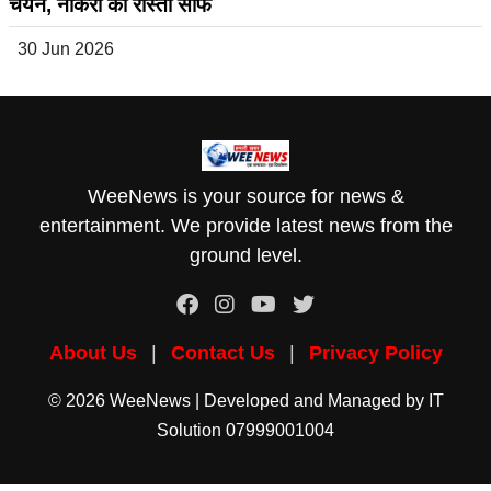
चयन, नौकरी का रास्ता साफ
30 Jun 2026
WeeNews is your source for news &
entertainment. We provide latest news from the
ground level.
About Us
|
Contact Us
|
Privacy Policy
© 2026 WeeNews | Developed and Managed by
IT
Solution
07999001004