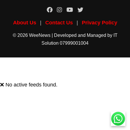
About Us
|
Contact Us
|
Privacy Policy
© 2026 WeeNews | Developed and Managed by
IT
Solution
07999001004
❌ No active feeds found.