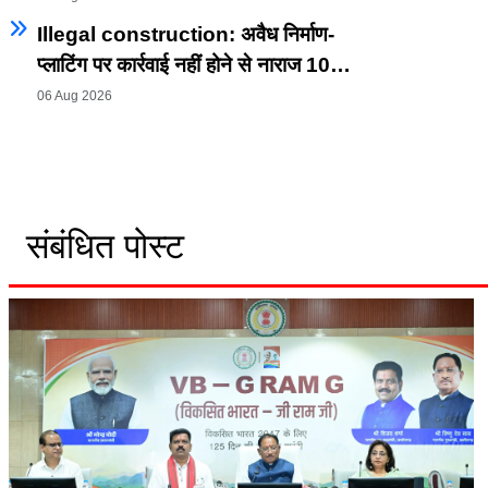
मिनरल अर्थव्यवस्था का अग्रणी राज्य बनाने का
Illegal construction: अवैध निर्माण-
विजन
प्लाटिंग पर कार्रवाई नहीं होने से नाराज 10
पार्षद, एक सप्ताह का दिया अल्टीमेटम; धरना-
06 Aug 2026
प्रदर्शन की चेतावनी।
संबंधित पोस्ट