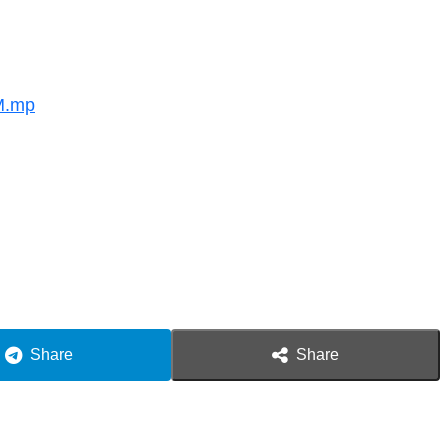
PM.mp
Share
Share