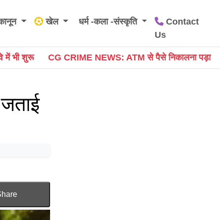
कानून
खेल
धर्म -कला -संस्कृति
Contact
Us
: ATM से पैसे निकालना पड़ा महंगा, शातिर ने कार्ड बदलकर उड़
े जताई
Share