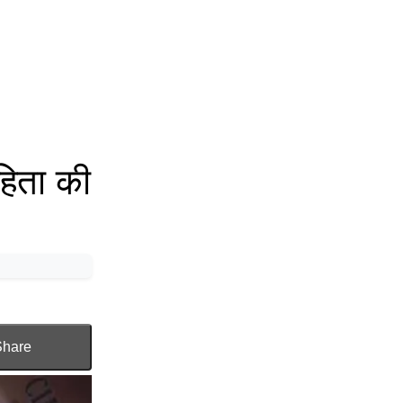
हिता की
Share