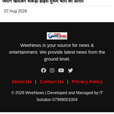
जमीन खोदकर सैकड़ों हाईवा मुरूम चोरी का आरोप
07 Aug 2026
WeeNews is your source for news &
entertainment. We provide latest news from the
ground level.
About Us
|
Contact Us
|
Privacy Policy
© 2026 WeeNews | Developed and Managed by
IT
Solution
07999001004